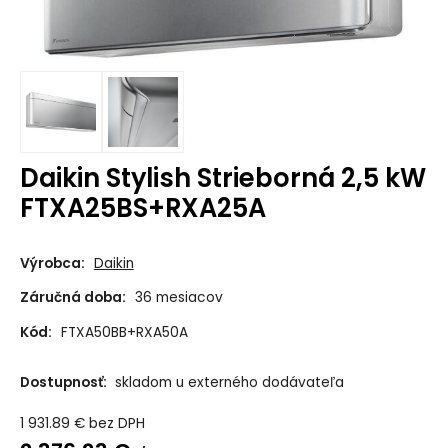
Daikin Stylish Strieborná 2,5 kW
FTXA25BS+RXA25A
Výrobca:
Daikin
Záručná doba:
36 mesiacov
Kód:
FTXA50BB+RXA50A
Dostupnosť:
skladom u externého dodávateľa
1 931.89
€
bez DPH