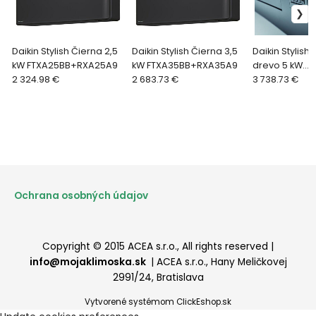
Daikin Stylish Čierna 2,5
Daikin Stylish Čierna 3,5
Daikin Stylish
kW FTXA25BB+RXA25A9
kW FTXA35BB+RXA35A9
drevo 5 kW
2 324.98 €
2 683.73 €
FTXA50BT+RX
3 738.73 €
Ochrana osobných údajov
Copyright © 2015 ACEA s.r.o., All rights reserved |
info@mojaklimoska.sk
| ACEA s.r.o., Hany Meličkovej
2991/24, Bratislava
Vytvorené systémom ClickEshop.sk