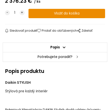
2 376.23
€
ks
Sledovať produkt
Pridať do obľúbených
Zdielať
Popis
Potrebujete poradiť?
Popis produktu
Daikin STYLISH
Štýlová pre každý interiér
Prémiová klimatizácia DAIKIN Stylish dodá vášmu bývaniu