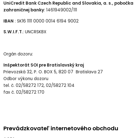
UniCredit Bank Czech Republic and Slovakia, a. s., pobočka
zahraničnej banky
: 1461949002/111
IBAN
: SK16 1111 0000 0014 6194 9002
S.W.I.F.T
.: UNCRSKBX
Orgán dozoru:
Inšpektorát SOI pre Bratislavský kraj
Prievozská 32, P. O. BOX 5, 820 07 Bratislava 27
Odbor výkonu dozoru
tel. č. 02/58272 172, 02/58272 104
fax č. 02/58272 170
Prevádzkovateľ internetového obchodu