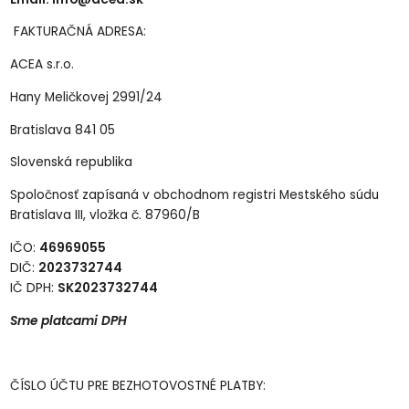
FAKTURAČNÁ ADRESA:
ACEA s.r.o.
Hany Meličkovej
2991/24
Bratislava
841 05
Slovenská republika
Spoločnosť zapísaná v obchodnom registri Mestského súdu
Bratislava III, vložka č. 87960/B
IČO:
46969055
DIČ:
2023732744
IČ DPH:
SK
2023732744
Sme platcami DPH
ČÍSLO ÚČTU PRE BEZHOTOVOSTNÉ PLATBY: