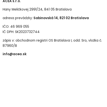
ACEA s.r.o.
Hany Meličkovej 2991/24, 841 05 Bratislava
adresa prevádzky:
Sabinovská 14, 821 02 Bratislava
IČO: 46 969 055
IČ DPH: SK2023732744
zápis v: obchodnom registri OS Bratislava I, odd. Sro, vložka č.
87960/B
info@acea.sk