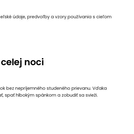
teľské údaje, predvoľby a vzory používania s cieľom
celej noci
nok bez nepríjemného studeného prievanu. Vďaka
ť, spať hlbokým spánkom a zobudiť sa svieži.