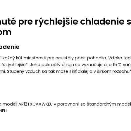
uté pre rýchlejšie chladenie 
om
ladenie
í každý kút miestnosti pre neustály pocit pohodlia. Vďaka tech
 % rýchlejšie*. Jeho pokročilý dizajn sa vyznačuje aj o 15 % vä
ami. Studený vzduch sa tak môže šíriť ďalej a v širšom rozsahu*
a modeli AR12TXCAAWKEU v porovnaní so štandardným model
EU.