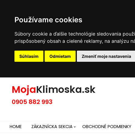
Používame cookies
Súbory cookie a ďalšie technológie sledovania použ
prispôsobený obsah a cielené reklamy, na analýzu ná
Súhlasím
Odmietam
Zmeniť moje nastavenia
Moja
Klimoska.sk
0905 882 993
HOME
ZÁKAZNÍCKA SEKCIA
OBCHODNÉ PODMIENKY