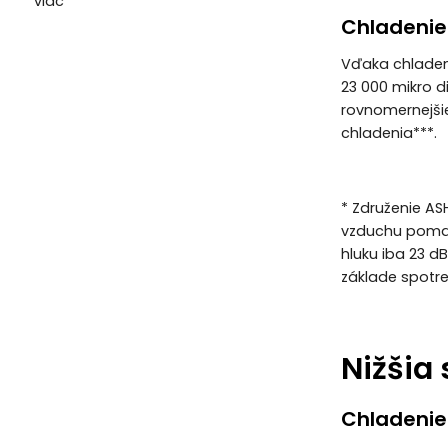
viac
Chladenie
Vďaka chladeni
23 000 mikro d
rovnomernejšie
chladenia***.
* Združenie AS
vzduchu pomal
hluku iba 23 
základe spotre
Nižšia 
Chladenie