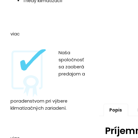
Triedy klimatizacií
viac
Naša
spoločnosť
sa zaoberá
predajom a
poradenstvom pri výbere
klimatizačných zariadení.
Popis
Príjem