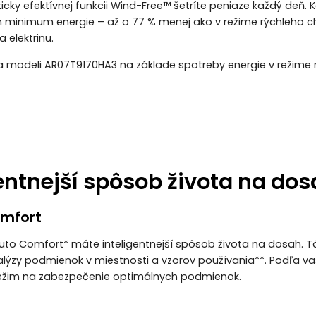
cky efektívnej funkcii Wind-Free™ šetríte peniaze každý deň. 
 minimum energie – až o 77 % menej ako v režime rýchleho chl
 elektrinu.
 modeli AR07T9170HA3 na základe spotreby energie v režime 
gentnejší spôsob života na do
omfort
Auto Comfort* máte inteligentnejší spôsob života na dosah. Tá
lýzy podmienok v miestnosti a vzorov používania**. Podľa va
režim na zabezpečenie optimálnych podmienok.