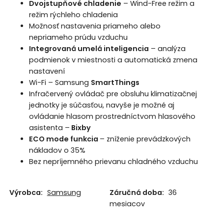
Dvojstupňové chladenie
– Wind-Free režim a
režim rýchleho chladenia
Možnosť nastavenia priameho alebo
nepriameho prúdu vzduchu
Integrovaná umelá inteligencia
– analýza
podmienok v miestnosti a automatická zmena
nastavení
Wi-Fi – Samsung
SmartThings
Infračervený ovládač pre obsluhu klimatizačnej
jednotky je súčasťou, navyše je možné aj
ovládanie hlasom prostredníctvom hlasového
asistenta –
Bixby
ECO mode funkcia
– zníženie prevádzkových
nákladov o 35%
Bez nepríjemného prievanu chladného vzduchu
Výrobca:
Samsung
Záručná doba:
36
mesiacov