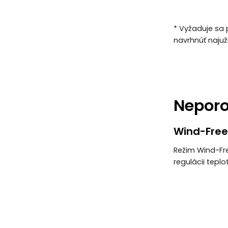
* Vyžaduje sa 
navrhnúť najuž
Neporo
Wind-Free
Režim Wind-Fr
regulácii tepl