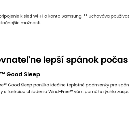
pripojenie k sieti Wi-Fi a konto Samsung. ** Uchováva používa
itočnejšie možnosti.
vnateľne lepší spánok počas 
™ Good Sleep
ee™ Good Sleep ponúka ideálne teplotné podmienky pre spá
oty s funkciou chladenia Wind-Free™ vám pomôže rýchlo zaspa