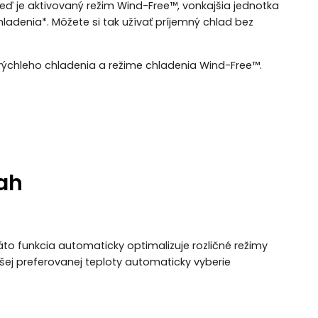
Keď je aktivovaný režim Wind-Free™, vonkajšia jednotka
adenia*. Môžete si tak užívať príjemný chlad bez
rýchleho chladenia a režime chladenia Wind-Free™.
sah
to funkcia automaticky optimalizuje rozličné režimy
šej preferovanej teploty automaticky vyberie