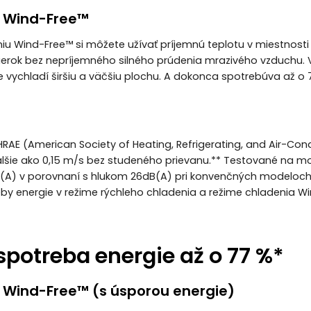
 Wind-Free™
u Wind-Free™ si môžete užívať príjemnú teplotu v miestnosti 
ierok bez nepríjemného silného prúdenia mrazivého vzduchu. 
 vychladí širšiu a väčšiu plochu. A dokonca spotrebúva až o 
HRAE (American Society of Heating, Refrigerating, and Air-Cond
šie ako 0,15 m/s bez studeného prievanu.** Testované na mo
dB(A) v porovnaní s hlukom 26dB(A) pri konvenčných modelo
by energie v režime rýchleho chladenia a režime chladenia W
spotreba energie až o 77 %*
 Wind-Free™ (s úsporou energie)