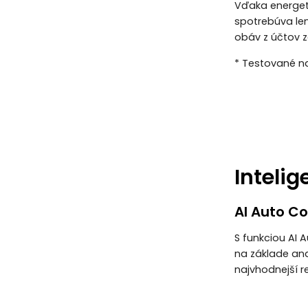
Vďaka energeti
spotrebúva len
obáv z účtov za
* Testované na
Inteli
AI Auto C
S funkciou AI 
na základe ana
najvhodnejší 