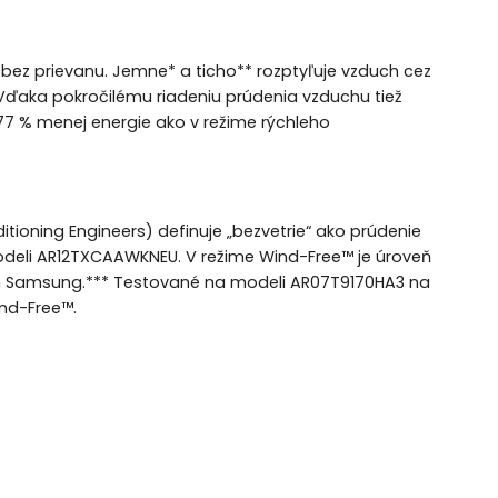
bez prievanu. Jemne* a ticho** rozptyľuje vzduch cez
Vďaka pokročilému riadeniu prúdenia vzduchu tiež
77 % menej energie ako v režime rýchleho
itioning Engineers) definuje „bezvetrie“ ako prúdenie
deli AR12TXCAAWKNEU. V režime Wind-Free™ je úroveň
ch Samsung.*** Testované na modeli AR07T9170HA3 na
ind-Free™.