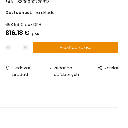
EAN:
8806090220623
Dostupnosť:
na sklade
663.56
€
bez DPH
816.18
€
ks
Sledovať
Pridať do
Zdielať
produkt
obľúbených