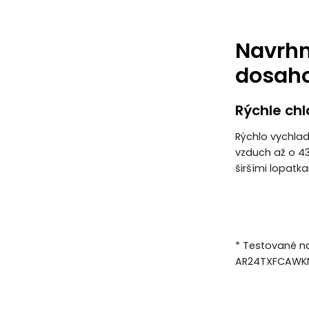
Navrhn
dosah
Rýchle ch
Rýchlo vychlad
vzduch až o 43
širšími lopatk
* Testované n
AR24TXFCAWKN