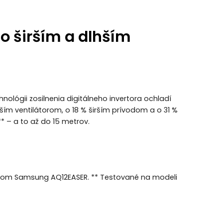
so širším a dlhším
nológii zosilnenia digitálneho invertora ochladí
čším ventilátorom, o 18 % širším prívodom a o 31 %
* – a to až do 15 metrov.
om Samsung AQ12EASER. ** Testované na modeli