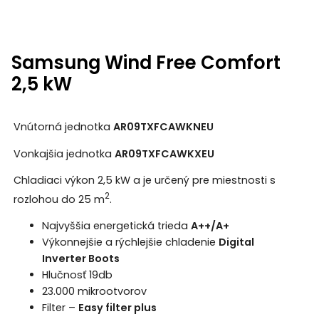
Samsung Wind Free Comfort
2,5 kW
Vnútorná jednotka
AR09TXFCAWKNEU
Vonkajšia jednotka
AR09TXFCAWKXEU
Chladiaci výkon 2,5 kW a je určený pre miestnosti s
2
rozlohou do 25 m
.
Najvyššia energetická trieda
A++/A+
Výkonnejšie a rýchlejšie chladenie
Digital
Inverter Boots
Hlučnosť 19db
23.000 mikrootvorov
Filter –
Easy filter plus